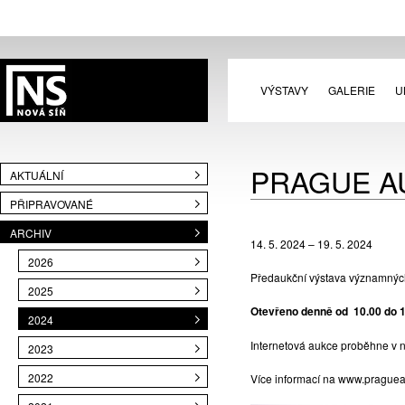
VÝSTAVY
GALERIE
U
PRAGUE A
AKTUÁLNÍ
PŘIPRAVOVANÉ
ARCHIV
14. 5. 2024 – 19. 5. 2024
2026
Předaukční výstava významnýc
2025
Otevřeno denně od 10.00 do 1
2024
Internetová aukce proběhne v n
2023
2022
Více informací na www.prague