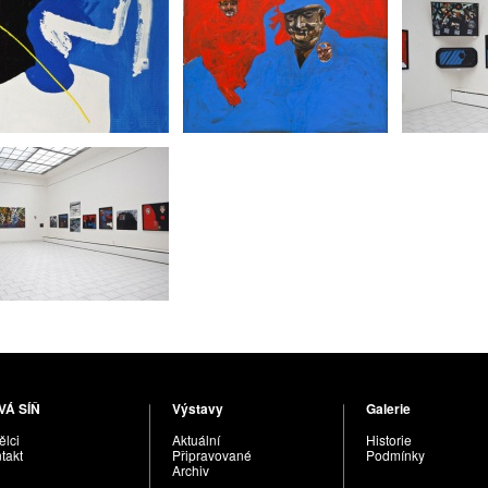
VÁ SÍŇ
Výstavy
Galerie
lci
Aktuální
Historie
takt
Připravované
Podmínky
Archiv