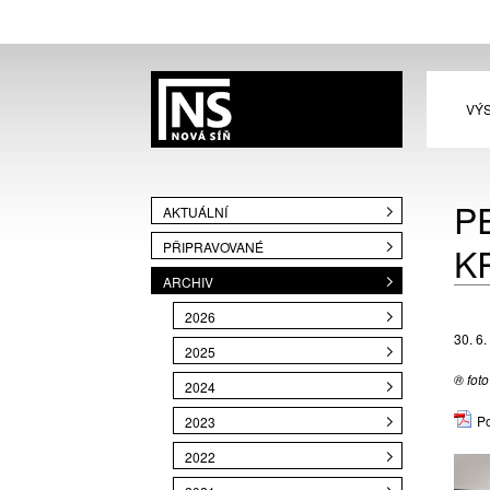
VÝ
P
AKTUÁLNÍ
PŘIPRAVOVANÉ
K
ARCHIV
2026
30. 6.
2025
® fot
2024
P
2023
2022