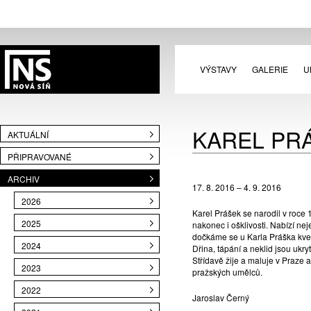
VÝSTAVY
GALERIE
U
KAREL PRÁ
AKTUÁLNÍ
PŘIPRAVOVANÉ
ARCHIV
17. 8. 2016 – 4. 9. 2016
2026
Karel Prášek se narodil v roce 
2025
nakonec i ošklivosti. Nabízí nej
dočkáme se u Karla Práška kve
2024
Dřina, tápání a neklid jsou ukryt
Střídavě žije a maluje v Praze 
2023
pražských umělců.
2022
Jaroslav Černý