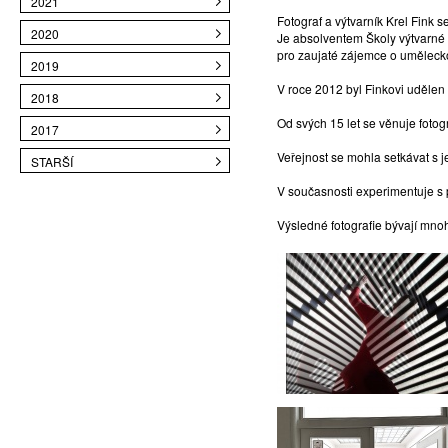
2021
Fotograf a výtvarník Krel Fink s
2020
Je absolventem Školy výtvarné
pro zaujaté zájemce o uměleckou
2019
V roce 2012 byl Finkovi udělen t
2018
Od svých 15 let se věnuje fotog
2017
Veřejnost se mohla setkávat s j
STARŠÍ
V současnosti experimentuje s 
Výsledné fotografie bývají mno