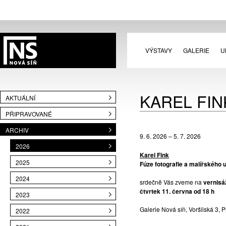
VÝSTAVY
GALERIE
U
KAREL FIN
AKTUÁLNÍ
PŘIPRAVOVANÉ
ARCHIV
9. 6. 2026 – 5. 7. 2026
2026
Karel Fink
2025
Fúze fotografie a malířského 
2024
srdečně Vás zveme na
vernisá
čtvrtek 11. června od 18 h
2023
Galerie Nová síň, Voršilská 3, 
2022