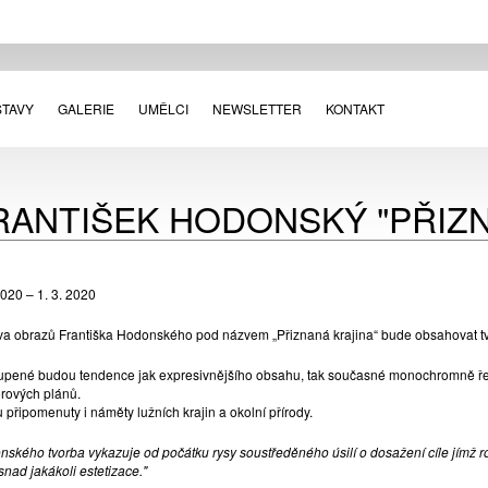
STAVY
GALERIE
UMĚLCI
NEWSLETTER
KONTAKT
RANTIŠEK HODONSKÝ "PŘIZN
2020 – 1. 3. 2020
va obrazů Františka Hodonského pod názvem „Přiznaná krajina“ bude obsahovat tvor
upené budou tendence jak expresivnějšího obsahu, tak současné monochromně ře
orových plánů.
připomenuty i náměty lužních krajin a okolní přírody.
nského tvorba vykazuje od počátku rysy soustředěného úsilí o dosažení cíle jímž
snad jakákoli estetizace."