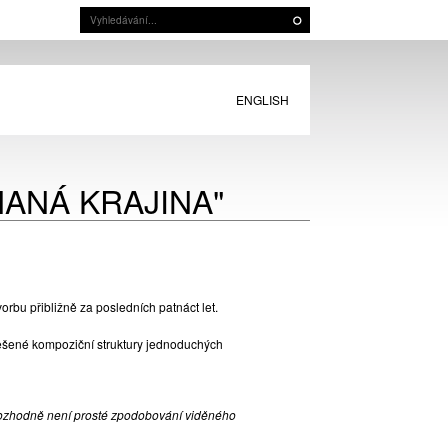
ENGLISH
ANÁ KRAJINA"
bu přibližně za posledních patnáct let.
šené kompoziční struktury jednoduchých
 rozhodně není prosté zpodobování viděného