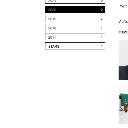
2021
PhDr.
2020
2019
V břez
2018
® fot
2017
STARŠÍ