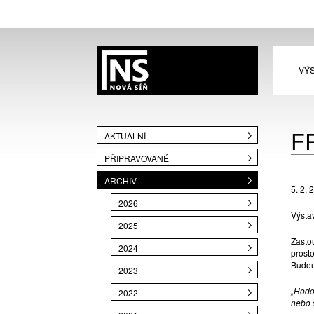
VÝ
F
AKTUÁLNÍ
PŘIPRAVOVANÉ
ARCHIV
5. 2. 
2026
Výsta
2025
Zasto
2024
prost
Budou 
2023
„Hodo
2022
nebo 