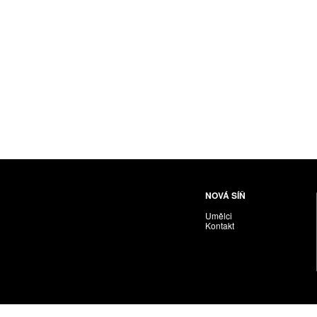
Husáriková Jindra
Chabera Milan
Igor Cvacho
IVAN KOLMAN
Jakubčík Miro
Jakubíčková Eliška
Jan Samec
Jan Tobola / Václav Vohlídal
Janeček Ota
Janiga Ladislav
Janyška Vojtěch
NOVÁ SÍŇ
Janyška Vojtěch = AdALBeRt kHaN
Umělci
Jaroslav Alt
Kontakt
Jednota umělců výtvarných
Jefimov Boris
Jelínek Vladimír
Jetela Tomáš
Jílek Adam