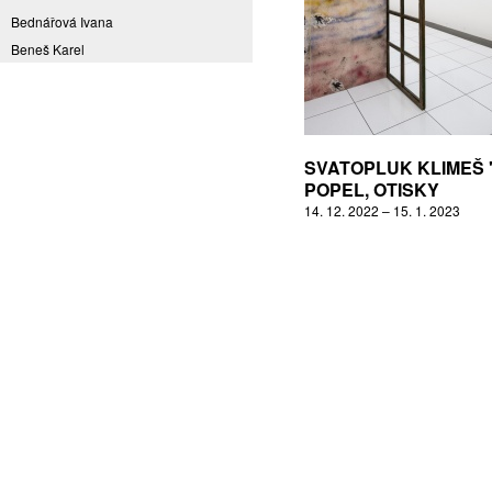
Bednářová Ivana
Beneš Karel
Benešová Daniela
Bičovská Jaroslava
Bílek Ilja
Bok Vladimír
SVATOPLUK KLIMEŠ 
Brabenec Jaromír E.
POPEL, OTISKY
14. 12. 2022 – 15. 1. 2023
Brázda Pavel
Britt Boutros Ghali
Brix Michal
Brodská Eva
Brunclík Pavel
Brunclíková Katarina
Burdová Marcela
Burian Tina B.
Caska Ondřej
Císařovský Petr
Coming to Reality