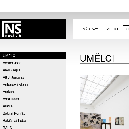
VÝSTAVY
GALERIE
U
UMĚLCI
UMĚLCI
Achrer Josef
Aleš Krejča
Alt J. Jaroslav
Antonová Alena
Arskont
Ašot Haas
Aukce
Babraj Konrád
Bakičová Luba
BALS