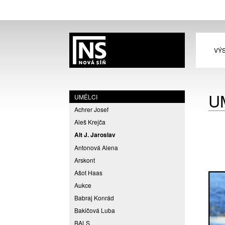
VÝ
U
UMĚLCI
Achrer Josef
Aleš Krejča
Alt J. Jaroslav
Antonová Alena
Arskont
Ašot Haas
Aukce
Babraj Konrád
Bakičová Luba
BALS