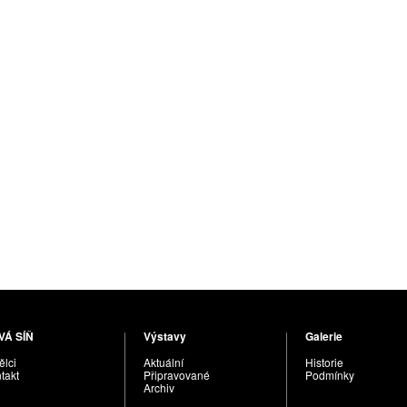
VÁ SÍŇ
Výstavy
Galerie
lci
Aktuální
Historie
takt
Připravované
Podmínky
Archiv