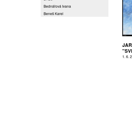
Bednářová Ivana
Beneš Karel
Benešová Daniela
Bičovská Jaroslava
Bílek Ilja
Bok Vladimír
JAR
"SV
Brabenec Jaromír E.
1. 6. 
Brázda Pavel
Britt Boutros Ghali
Brix Michal
Brodská Eva
Brunclík Pavel
Brunclíková Katarina
Burdová Marcela
Burian Tina B.
Caska Ondřej
Císařovský Petr
Coming to Reality