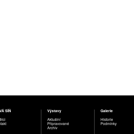
VÁ SÍŇ
Výstavy
Galerie
lci
Aktuální
Historie
takt
Připravované
Podmínky
Archiv