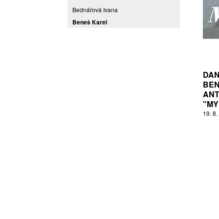
Bednářová Ivana
Beneš Karel
Benešová Daniela
Bičovská Jaroslava
Bílek Ilja
Bok Vladimír
DAN
BEN
Brabenec Jaromír E.
ANT
Brázda Pavel
"MY
Britt Boutros Ghali
19. 8.
Brix Michal
Brodská Eva
Brunclík Pavel
Brunclíková Katarina
Burdová Marcela
Burian Tina B.
Caska Ondřej
Císařovský Petr
Coming to Reality