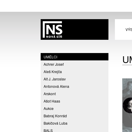
VÝ
U
UMĚLCI
Achrer Josef
Aleš Krejča
Alt J. Jaroslav
Antonová Alena
Arskont
Ašot Haas
Aukce
Babraj Konrád
Bakičová Luba
BALS