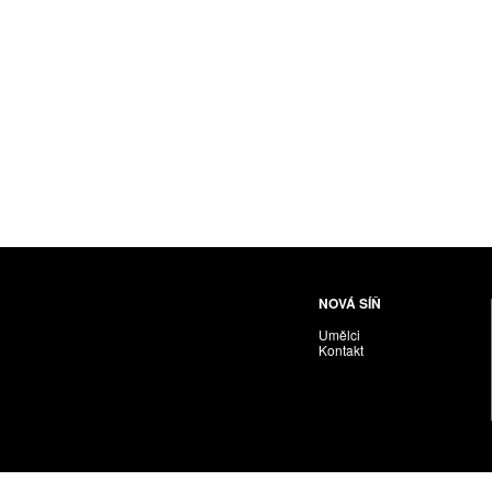
Husáriková Jindra
Chabera Milan
Igor Cvacho
IVAN KOLMAN
Jakubčík Miro
Jakubíčková Eliška
Jan Samec
Jan Tobola / Václav Vohlídal
Janeček Ota
Janiga Ladislav
Janyška Vojtěch
NOVÁ SÍŇ
Janyška Vojtěch = AdALBeRt kHaN
Umělci
Jaroslav Alt
Kontakt
Jednota umělců výtvarných
Jefimov Boris
Jelínek Vladimír
Jetela Tomáš
Jílek Adam