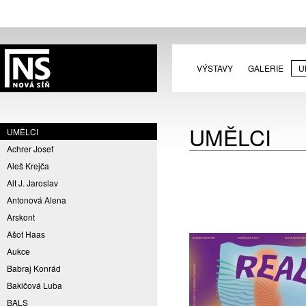
VÝSTAVY
GALERIE
U
UMĚLCI
UMĚLCI
Achrer Josef
Aleš Krejča
Alt J. Jaroslav
Antonová Alena
Arskont
Ašot Haas
Aukce
Babraj Konrád
Bakičová Luba
BALS