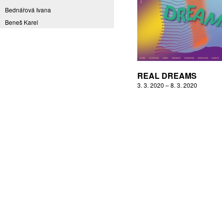
Bednářová Ivana
Beneš Karel
Benešová Daniela
Bičovská Jaroslava
Bílek Ilja
Bok Vladimír
REAL DREAMS
Brabenec Jaromír E.
3. 3. 2020 – 8. 3. 2020
Brázda Pavel
Britt Boutros Ghali
Brix Michal
Brodská Eva
Brunclík Pavel
Brunclíková Katarina
Burdová Marcela
Burian Tina B.
Caska Ondřej
Císařovský Petr
Coming to Reality