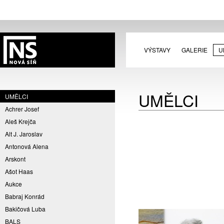
VÝSTAVY
GALERIE
U
UMĚLCI
UMĚLCI
Achrer Josef
Aleš Krejča
Alt J. Jaroslav
Antonová Alena
Arskont
Ašot Haas
Aukce
Babraj Konrád
Bakičová Luba
BALS