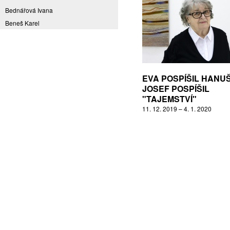
Bednářová Ivana
Beneš Karel
Benešová Daniela
Bičovská Jaroslava
Bílek Ilja
Bok Vladimír
EVA POSPÍŠIL HANU
Brabenec Jaromír E.
JOSEF POSPÍŠIL
"TAJEMSTVÍ"
Brázda Pavel
11. 12. 2019 – 4. 1. 2020
Britt Boutros Ghali
Brix Michal
Brodská Eva
Brunclík Pavel
Brunclíková Katarina
Burdová Marcela
Burian Tina B.
Caska Ondřej
Císařovský Petr
Coming to Reality