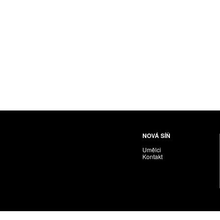
Husáriková Jindra
Chabera Milan
Igor Cvacho
IVAN KOLMAN
Jakubčík Miro
Jakubíčková Eliška
Jan Samec
Jan Tobola / Václav Vohlídal
Janeček Ota
Janiga Ladislav
Janyška Vojtěch
NOVÁ SÍŇ
Janyška Vojtěch = AdALBeRt kHaN
Umělci
Jaroslav Alt
Kontakt
Jednota umělců výtvarných
Jefimov Boris
Jelínek Vladimír
Jetela Tomáš
Jílek Adam