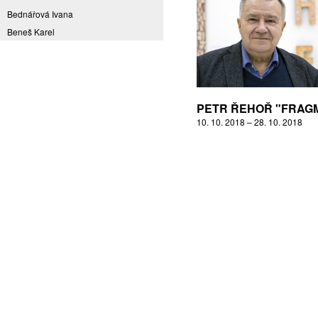
Bednářová Ivana
Beneš Karel
Benešová Daniela
Bičovská Jaroslava
Bílek Ilja
Bok Vladimír
PETR ŘEHOŘ "FRAG
Brabenec Jaromír E.
10. 10. 2018 – 28. 10. 2018
Brázda Pavel
Britt Boutros Ghali
Brix Michal
Brodská Eva
Brunclík Pavel
Brunclíková Katarina
Burdová Marcela
Burian Tina B.
Caska Ondřej
Císařovský Petr
Coming to Reality