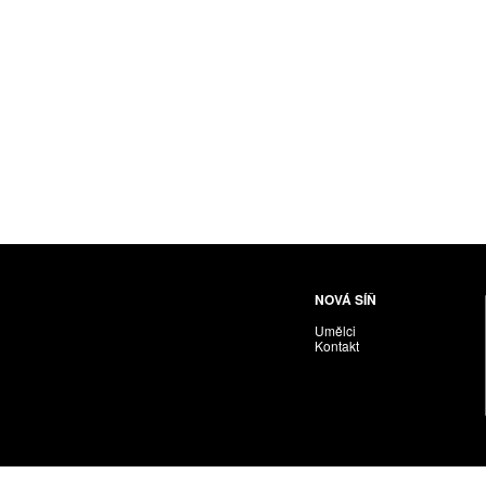
Husáriková Jindra
Chabera Milan
Igor Cvacho
IVAN KOLMAN
Jakubčík Miro
Jakubíčková Eliška
Jan Samec
Jan Tobola / Václav Vohlídal
Janeček Ota
Janiga Ladislav
Janyška Vojtěch
NOVÁ SÍŇ
Janyška Vojtěch = AdALBeRt kHaN
Umělci
Jaroslav Alt
Kontakt
Jednota umělců výtvarných
Jefimov Boris
Jelínek Vladimír
Jetela Tomáš
Jílek Adam