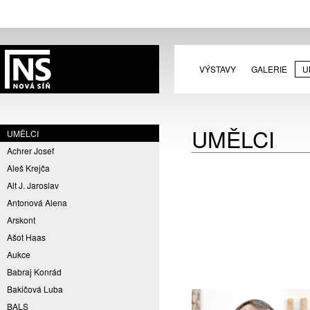
VÝSTAVY
GALERIE
U
UMĚLCI
UMĚLCI
Achrer Josef
Aleš Krejča
Alt J. Jaroslav
Antonová Alena
Arskont
Ašot Haas
Aukce
Babraj Konrád
Bakičová Luba
BALS