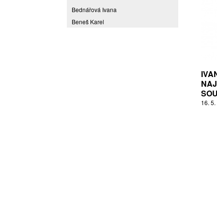
Bednářová Ivana
Beneš Karel
Benešová Daniela
Bičovská Jaroslava
Bílek Ilja
Bok Vladimír
IVA
Brabenec Jaromír E.
NAJ
SOU
Brázda Pavel
16. 5.
Britt Boutros Ghali
Brix Michal
Brodská Eva
Brunclík Pavel
Brunclíková Katarina
Burdová Marcela
Burian Tina B.
Caska Ondřej
Císařovský Petr
Coming to Reality