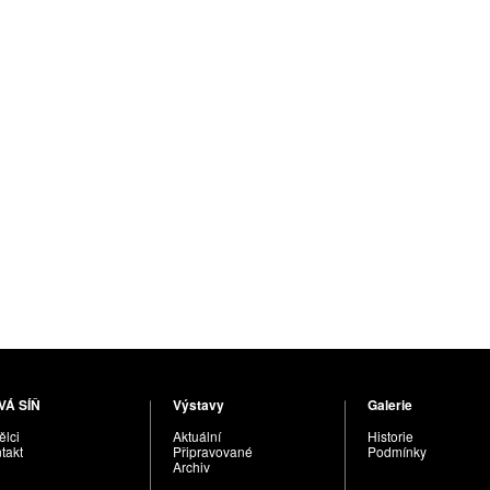
VÁ SÍŇ
Výstavy
Galerie
lci
Aktuální
Historie
takt
Připravované
Podmínky
Archiv