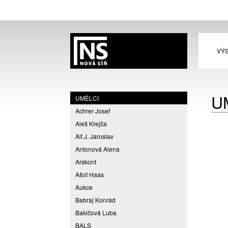
VÝ
U
UMĚLCI
Achrer Josef
Aleš Krejča
Alt J. Jaroslav
Antonová Alena
Arskont
Ašot Haas
Aukce
Babraj Konrád
Bakičová Luba
BALS