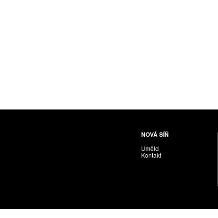
Husáriková Jindra
Chabera Milan
Igor Cvacho
IVAN KOLMAN
Jakubčík Miro
Jakubíčková Eliška
Jan Samec
Jan Tobola / Václav Vohlídal
Janeček Ota
Janiga Ladislav
Janyška Vojtěch
NOVÁ SÍŇ
Janyška Vojtěch = AdALBeRt kHaN
Umělci
Jaroslav Alt
Kontakt
Jednota umělců výtvarných
Jefimov Boris
Jelínek Vladimír
Jetela Tomáš
Jílek Adam