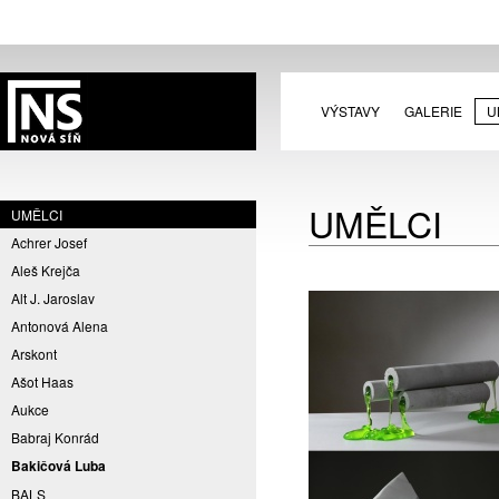
VÝSTAVY
GALERIE
U
UMĚLCI
UMĚLCI
Achrer Josef
Aleš Krejča
Alt J. Jaroslav
Antonová Alena
Arskont
Ašot Haas
Aukce
Babraj Konrád
Bakičová Luba
BALS