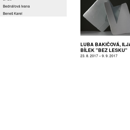
Bednářová Ivana
Beneš Karel
Benešová Daniela
Bičovská Jaroslava
Bílek Ilja
Bok Vladimír
LUBA BAKIČOVÁ, ILJ
BÍLEK "BEZ LESKU"
Brabenec Jaromír E.
23. 8. 2017 – 9. 9. 2017
Brázda Pavel
Britt Boutros Ghali
Brix Michal
Brodská Eva
Brunclík Pavel
Brunclíková Katarina
Burdová Marcela
Burian Tina B.
Caska Ondřej
Císařovský Petr
Coming to Reality