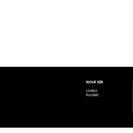
Husáriková Jindra
Chabera Milan
Igor Cvacho
IVAN KOLMAN
Jakubčík Miro
Jakubíčková Eliška
Jan Samec
Jan Tobola / Václav Vohlídal
Janeček Ota
Janiga Ladislav
Janyška Vojtěch
NOVÁ SÍŇ
Janyška Vojtěch = AdALBeRt kHaN
Umělci
Jaroslav Alt
Kontakt
Jednota umělců výtvarných
Jefimov Boris
Jelínek Vladimír
Jetela Tomáš
Jílek Adam