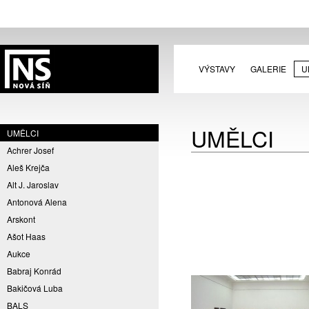
VÝSTAVY
GALERIE
U
UMĚLCI
UMĚLCI
Achrer Josef
Aleš Krejča
Alt J. Jaroslav
Antonová Alena
Arskont
Ašot Haas
Aukce
Babraj Konrád
Bakičová Luba
BALS