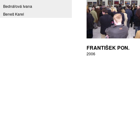
Bednářová Ivana
Beneš Karel
Benešová Daniela
Bičovská Jaroslava
Bílek Ilja
Bok Vladimír
FRANTIŠEK PON.
Brabenec Jaromír E.
2006
Brázda Pavel
Britt Boutros Ghali
Brix Michal
Brodská Eva
Brunclík Pavel
Brunclíková Katarina
Burdová Marcela
Burian Tina B.
Caska Ondřej
Císařovský Petr
Coming to Reality