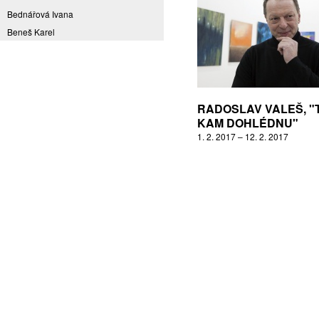
Bednářová Ivana
Beneš Karel
Benešová Daniela
Bičovská Jaroslava
Bílek Ilja
Bok Vladimír
RADOSLAV VALEŠ, "
Brabenec Jaromír E.
KAM DOHLÉDNU"
1. 2. 2017 – 12. 2. 2017
Brázda Pavel
Britt Boutros Ghali
Brix Michal
Brodská Eva
Brunclík Pavel
Brunclíková Katarina
Burdová Marcela
Burian Tina B.
Caska Ondřej
Císařovský Petr
Coming to Reality