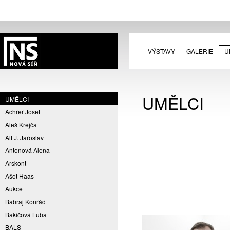
VÝSTAVY
GALERIE
U
UMĚLCI
UMĚLCI
Achrer Josef
Aleš Krejča
Alt J. Jaroslav
Antonová Alena
Arskont
Ašot Haas
Aukce
Babraj Konrád
Bakičová Luba
BALS