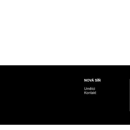
Husáriková Jindra
Chabera Milan
Igor Cvacho
IVAN KOLMAN
Jakubčík Miro
Jakubíčková Eliška
Jan Samec
Jan Tobola / Václav Vohlídal
Janeček Ota
Janiga Ladislav
Janyška Vojtěch
NOVÁ SÍŇ
Janyška Vojtěch = AdALBeRt kHaN
Umělci
Jaroslav Alt
Kontakt
Jednota umělců výtvarných
Jefimov Boris
Jelínek Vladimír
Jetela Tomáš
Jílek Adam