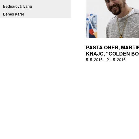
Bednářová Ivana
Beneš Karel
Benešová Daniela
Bičovská Jaroslava
Bílek Ilja
Bok Vladimír
PASTA ONER, MARTI
Brabenec Jaromír E.
KRAJC, "GOLDEN BO
5. 5. 2016 – 21. 5. 2016
Brázda Pavel
Britt Boutros Ghali
Brix Michal
Brodská Eva
Brunclík Pavel
Brunclíková Katarina
Burdová Marcela
Burian Tina B.
Caska Ondřej
Císařovský Petr
Coming to Reality