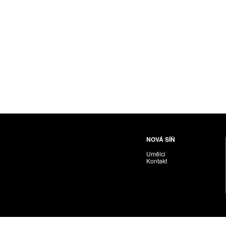
Husáriková Jindra
Chabera Milan
Igor Cvacho
IVAN KOLMAN
Jakubčík Miro
Jakubíčková Eliška
Jan Samec
Jan Tobola / Václav Vohlídal
Janeček Ota
Janiga Ladislav
Janyška Vojtěch
NOVÁ SÍŇ
Janyška Vojtěch = AdALBeRt kHaN
Umělci
Jaroslav Alt
Kontakt
Jednota umělců výtvarných
Jefimov Boris
Jelínek Vladimír
Jetela Tomáš
Jílek Adam