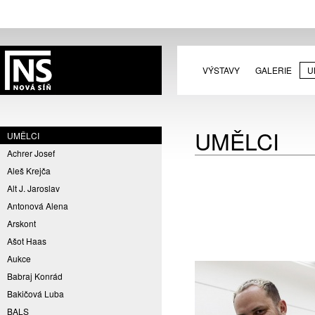
VÝSTAVY
GALERIE
U
UMĚLCI
UMĚLCI
Achrer Josef
Aleš Krejča
Alt J. Jaroslav
Antonová Alena
Arskont
Ašot Haas
Aukce
Babraj Konrád
Bakičová Luba
BALS