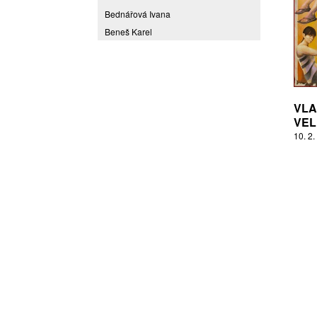
Bednářová Ivana
Beneš Karel
Benešová Daniela
Bičovská Jaroslava
Bílek Ilja
Bok Vladimír
VLA
Brabenec Jaromír E.
VEL
10. 2.
Brázda Pavel
Britt Boutros Ghali
Brix Michal
Brodská Eva
Brunclík Pavel
Brunclíková Katarina
Burdová Marcela
Burian Tina B.
Caska Ondřej
Císařovský Petr
Coming to Reality