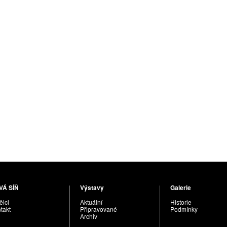
VÁ SÍŇ
Výstavy
Galerie
lci
Aktuální
Historie
takt
Připravované
Podmínky
Archiv