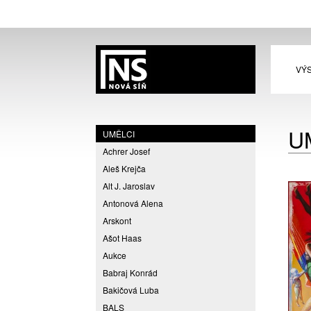
VÝ
U
UMĚLCI
Achrer Josef
Aleš Krejča
Alt J. Jaroslav
Antonová Alena
Arskont
Ašot Haas
Aukce
Babraj Konrád
Bakičová Luba
BALS