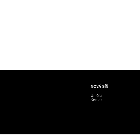
Husáriková Jindra
Chabera Milan
Igor Cvacho
IVAN KOLMAN
Jakubčík Miro
Jakubíčková Eliška
Jan Samec
Jan Tobola / Václav Vohlídal
Janeček Ota
Janiga Ladislav
Janyška Vojtěch
NOVÁ SÍŇ
Janyška Vojtěch = AdALBeRt kHaN
Umělci
Jaroslav Alt
Kontakt
Jednota umělců výtvarných
Jefimov Boris
Jelínek Vladimír
Jetela Tomáš
Jílek Adam