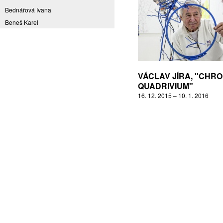
Bednářová Ivana
Beneš Karel
Benešová Daniela
Bičovská Jaroslava
Bílek Ilja
Bok Vladimír
VÁCLAV JÍRA, "CHRO
Brabenec Jaromír E.
QUADRIVIUM"
16. 12. 2015 – 10. 1. 2016
Brázda Pavel
Britt Boutros Ghali
Brix Michal
Brodská Eva
Brunclík Pavel
Brunclíková Katarina
Burdová Marcela
Burian Tina B.
Caska Ondřej
Císařovský Petr
Coming to Reality