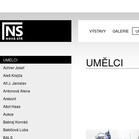
VÝSTAVY
GALERIE
U
UMĚLCI
UMĚLCI
Achrer Josef
Aleš Krejča
Alt J. Jaroslav
Antonová Alena
Arskont
Ašot Haas
Aukce
Babraj Konrád
Bakičová Luba
BALS