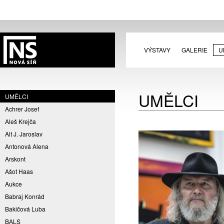
VÝSTAVY
GALERIE
U
UMĚLCI
UMĚLCI
Achrer Josef
Aleš Krejča
Alt J. Jaroslav
Antonová Alena
Arskont
Ašot Haas
Aukce
Babraj Konrád
Bakičová Luba
BALS