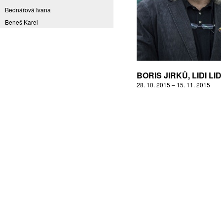
Bednářová Ivana
Beneš Karel
Benešová Daniela
Bičovská Jaroslava
Bílek Ilja
Bok Vladimír
BORIS JIRKŮ, LIDI LID
Brabenec Jaromír E.
28. 10. 2015 – 15. 11. 2015
Brázda Pavel
Britt Boutros Ghali
Brix Michal
Brodská Eva
Brunclík Pavel
Brunclíková Katarina
Burdová Marcela
Burian Tina B.
Caska Ondřej
Císařovský Petr
Coming to Reality