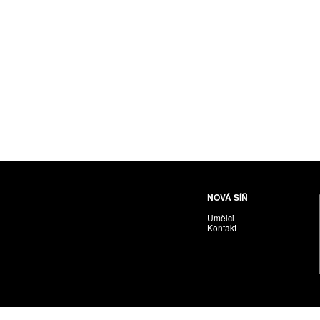
Husáriková Jindra
Chabera Milan
Igor Cvacho
IVAN KOLMAN
Jakubčík Miro
Jakubíčková Eliška
Jan Samec
Jan Tobola / Václav Vohlídal
Janeček Ota
Janiga Ladislav
Janyška Vojtěch
NOVÁ SÍŇ
Janyška Vojtěch = AdALBeRt kHaN
Umělci
Jaroslav Alt
Kontakt
Jednota umělců výtvarných
Jefimov Boris
Jelínek Vladimír
Jetela Tomáš
Jílek Adam