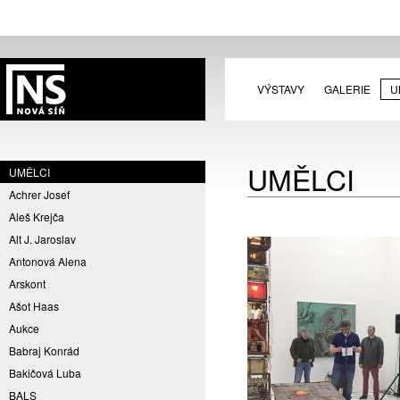
VÝSTAVY
GALERIE
U
UMĚLCI
UMĚLCI
Achrer Josef
Aleš Krejča
Alt J. Jaroslav
Antonová Alena
Arskont
Ašot Haas
Aukce
Babraj Konrád
Bakičová Luba
BALS