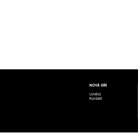
Husáriková Jindra
Chabera Milan
Igor Cvacho
IVAN KOLMAN
Jakubčík Miro
Jakubíčková Eliška
Jan Samec
Jan Tobola / Václav Vohlídal
Janeček Ota
Janiga Ladislav
Janyška Vojtěch
NOVÁ SÍŇ
Janyška Vojtěch = AdALBeRt kHaN
Umělci
Jaroslav Alt
Kontakt
Jednota umělců výtvarných
Jefimov Boris
Jelínek Vladimír
Jetela Tomáš
Jílek Adam