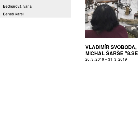
Bednářová Ivana
Beneš Karel
Benešová Daniela
Bičovská Jaroslava
Bílek Ilja
Bok Vladimír
VLADIMÍR SVOBODA,
Brabenec Jaromír E.
MICHAL ŠARŠE "8.S
20. 3. 2019 – 31. 3. 2019
Brázda Pavel
Britt Boutros Ghali
Brix Michal
Brodská Eva
Brunclík Pavel
Brunclíková Katarina
Burdová Marcela
Burian Tina B.
Caska Ondřej
Císařovský Petr
Coming to Reality