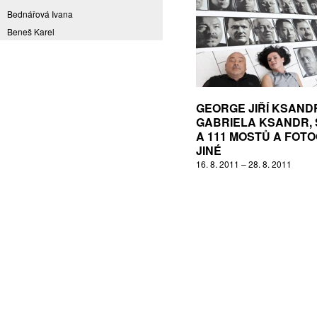
Bednářová Ivana
Beneš Karel
Benešová Daniela
Bičovská Jaroslava
Bílek Ilja
Bok Vladimír
GEORGE JIŘÍ KSAND
Brabenec Jaromír E.
GABRIELA KSANDR,
A 111 MOSTŮ A FOT
Brázda Pavel
JINÉ
Britt Boutros Ghali
16. 8. 2011 – 28. 8. 2011
Brix Michal
Brodská Eva
Brunclík Pavel
Brunclíková Katarina
Burdová Marcela
Burian Tina B.
Caska Ondřej
Císařovský Petr
Coming to Reality