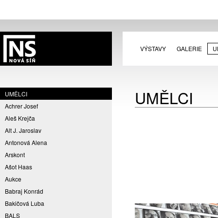
VÝSTAVY
GALERIE
U
UMĚLCI
UMĚLCI
Achrer Josef
Aleš Krejča
Alt J. Jaroslav
Antonová Alena
Arskont
Ašot Haas
Aukce
Babraj Konrád
Bakičová Luba
BALS