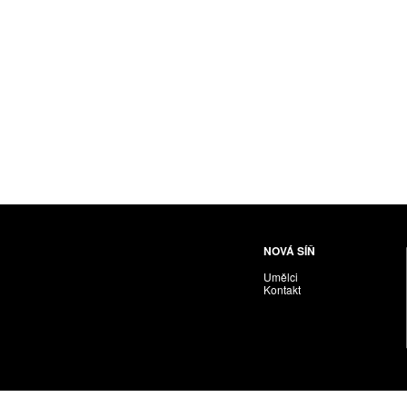
Husáriková Jindra
Chabera Milan
Igor Cvacho
IVAN KOLMAN
Jakubčík Miro
Jakubíčková Eliška
Jan Samec
Jan Tobola / Václav Vohlídal
Janeček Ota
Janiga Ladislav
Janyška Vojtěch
NOVÁ SÍŇ
Janyška Vojtěch = AdALBeRt kHaN
Umělci
Jaroslav Alt
Kontakt
Jednota umělců výtvarných
Jefimov Boris
Jelínek Vladimír
Jetela Tomáš
Jílek Adam