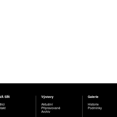
VÁ SÍŇ
Výstavy
Galerie
lci
Aktuální
Historie
takt
Připravované
Podmínky
Archiv