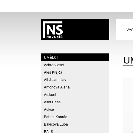
VÝ
U
UMĚLCI
Achrer Josef
Aleš Krejča
Alt J. Jaroslav
Antonová Alena
Arskont
Ašot Haas
Aukce
Babraj Konrád
Bakičová Luba
BALS