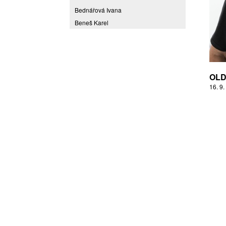
Bednářová Ivana
Beneš Karel
Benešová Daniela
Bičovská Jaroslava
Bílek Ilja
Bok Vladimír
OLDŘ
Brabenec Jaromír E.
16. 9.
Brázda Pavel
Britt Boutros Ghali
Brix Michal
Brodská Eva
Brunclík Pavel
Brunclíková Katarina
Burdová Marcela
Burian Tina B.
Caska Ondřej
Císařovský Petr
Coming to Reality