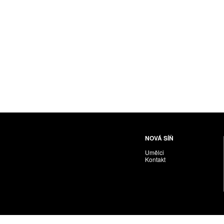
Husáriková Jindra
Chabera Milan
Igor Cvacho
IVAN KOLMAN
Jakubčík Miro
Jakubíčková Eliška
Jan Samec
Jan Tobola / Václav Vohlídal
Janeček Ota
Janiga Ladislav
Janyška Vojtěch
NOVÁ SÍŇ
Janyška Vojtěch = AdALBeRt kHaN
Umělci
Jaroslav Alt
Kontakt
Jednota umělců výtvarných
Jefimov Boris
Jelínek Vladimír
Jetela Tomáš
Jílek Adam