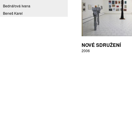
Bednářová Ivana
Beneš Karel
Benešová Daniela
Bičovská Jaroslava
Bílek Ilja
Bok Vladimír
NOVÉ SDRUŽENÍ
Brabenec Jaromír E.
2006
Brázda Pavel
Britt Boutros Ghali
Brix Michal
Brodská Eva
Brunclík Pavel
Brunclíková Katarina
Burdová Marcela
Burian Tina B.
Caska Ondřej
Císařovský Petr
Coming to Reality