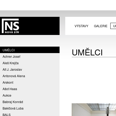
VÝSTAVY
GALERIE
U
UMĚLCI
UMĚLCI
Achrer Josef
Aleš Krejča
Alt J. Jaroslav
Antonová Alena
Arskont
Ašot Haas
Aukce
Babraj Konrád
Bakičová Luba
BALS