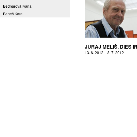
Bednářová Ivana
Beneš Karel
Benešová Daniela
Bičovská Jaroslava
Bílek Ilja
Bok Vladimír
JURAJ MELIŠ, DIES I
Brabenec Jaromír E.
13. 6. 2012 – 8. 7. 2012
Brázda Pavel
Britt Boutros Ghali
Brix Michal
Brodská Eva
Brunclík Pavel
Brunclíková Katarina
Burdová Marcela
Burian Tina B.
Caska Ondřej
Císařovský Petr
Coming to Reality