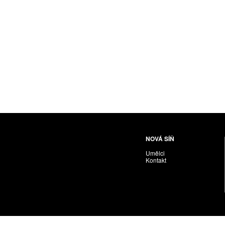
Husáriková Jindra
Chabera Milan
Igor Cvacho
IVAN KOLMAN
Jakubčík Miro
Jakubíčková Eliška
Jan Samec
Jan Tobola / Václav Vohlídal
Janeček Ota
Janiga Ladislav
Janyška Vojtěch
NOVÁ SÍŇ
Janyška Vojtěch = AdALBeRt kHaN
Umělci
Jaroslav Alt
Kontakt
Jednota umělců výtvarných
Jefimov Boris
Jelínek Vladimír
Jetela Tomáš
Jílek Adam