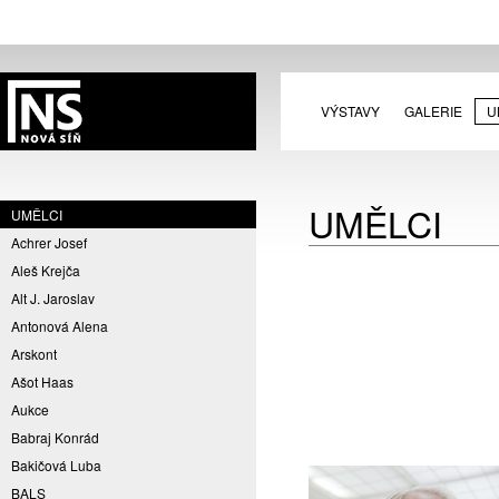
VÝSTAVY
GALERIE
U
UMĚLCI
UMĚLCI
Achrer Josef
Aleš Krejča
Alt J. Jaroslav
Antonová Alena
Arskont
Ašot Haas
Aukce
Babraj Konrád
Bakičová Luba
BALS