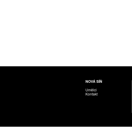
Husáriková Jindra
Chabera Milan
Igor Cvacho
IVAN KOLMAN
Jakubčík Miro
Jakubíčková Eliška
Jan Samec
Jan Tobola / Václav Vohlídal
Janeček Ota
Janiga Ladislav
Janyška Vojtěch
NOVÁ SÍŇ
Janyška Vojtěch = AdALBeRt kHaN
Umělci
Jaroslav Alt
Kontakt
Jednota umělců výtvarných
Jefimov Boris
Jelínek Vladimír
Jetela Tomáš
Jílek Adam