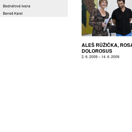
Bednářová Ivana
Beneš Karel
Benešová Daniela
Bičovská Jaroslava
Bílek Ilja
Bok Vladimír
ALEŠ RŮŽIČKA, ROS
Brabenec Jaromír E.
DOLOROSUS
2. 6. 2009 – 14. 6. 2009
Brázda Pavel
Britt Boutros Ghali
Brix Michal
Brodská Eva
Brunclík Pavel
Brunclíková Katarina
Burdová Marcela
Burian Tina B.
Caska Ondřej
Císařovský Petr
Coming to Reality