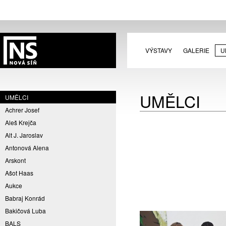
VÝSTAVY
GALERIE
U
UMĚLCI
UMĚLCI
Achrer Josef
Aleš Krejča
Alt J. Jaroslav
Antonová Alena
Arskont
Ašot Haas
Aukce
Babraj Konrád
Bakičová Luba
BALS