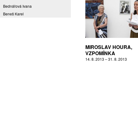
Bednářová Ivana
Beneš Karel
Benešová Daniela
Bičovská Jaroslava
Bílek Ilja
Bok Vladimír
MIROSLAV HOURA,
Brabenec Jaromír E.
VZPOMÍNKA
14. 8. 2013 – 31. 8. 2013
Brázda Pavel
Britt Boutros Ghali
Brix Michal
Brodská Eva
Brunclík Pavel
Brunclíková Katarina
Burdová Marcela
Burian Tina B.
Caska Ondřej
Císařovský Petr
Coming to Reality