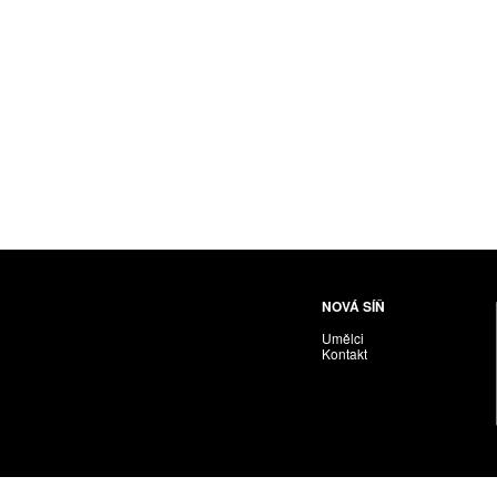
Husáriková Jindra
Chabera Milan
Igor Cvacho
IVAN KOLMAN
Jakubčík Miro
Jakubíčková Eliška
Jan Samec
Jan Tobola / Václav Vohlídal
Janeček Ota
Janiga Ladislav
Janyška Vojtěch
NOVÁ SÍŇ
Janyška Vojtěch = AdALBeRt kHaN
Umělci
Jaroslav Alt
Kontakt
Jednota umělců výtvarných
Jefimov Boris
Jelínek Vladimír
Jetela Tomáš
Jílek Adam