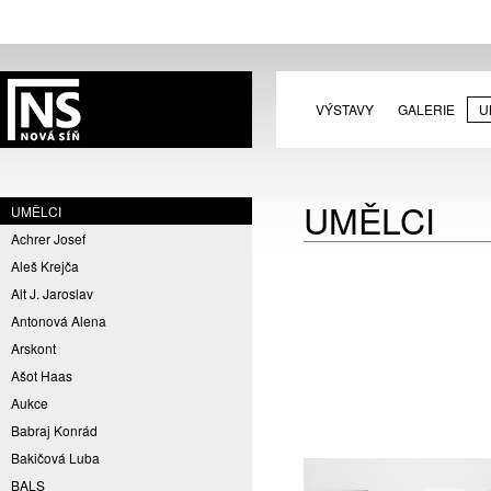
VÝSTAVY
GALERIE
U
UMĚLCI
UMĚLCI
Achrer Josef
Aleš Krejča
Alt J. Jaroslav
Antonová Alena
Arskont
Ašot Haas
Aukce
Babraj Konrád
Bakičová Luba
BALS