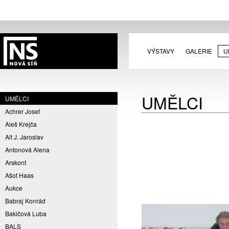
VÝSTAVY
GALERIE
U
UMĚLCI
UMĚLCI
Achrer Josef
Aleš Krejča
Alt J. Jaroslav
Antonová Alena
Arskont
Ašot Haas
Aukce
Babraj Konrád
Bakičová Luba
BALS