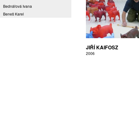
Bednářová Ivana
Beneš Karel
Benešová Daniela
Bičovská Jaroslava
Bílek Ilja
Bok Vladimír
JIŘÍ KAIFOSZ
Brabenec Jaromír E.
2006
Brázda Pavel
Britt Boutros Ghali
Brix Michal
Brodská Eva
Brunclík Pavel
Brunclíková Katarina
Burdová Marcela
Burian Tina B.
Caska Ondřej
Císařovský Petr
Coming to Reality