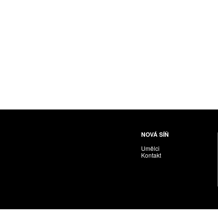
Husáriková Jindra
Chabera Milan
Igor Cvacho
IVAN KOLMAN
Jakubčík Miro
Jakubíčková Eliška
Jan Samec
Jan Tobola / Václav Vohlídal
Janeček Ota
Janiga Ladislav
Janyška Vojtěch
NOVÁ SÍŇ
Janyška Vojtěch = AdALBeRt kHaN
Umělci
Jaroslav Alt
Kontakt
Jednota umělců výtvarných
Jefimov Boris
Jelínek Vladimír
Jetela Tomáš
Jílek Adam