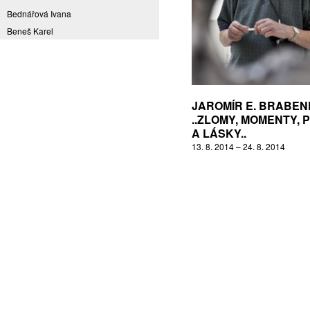
Bednářová Ivana
Beneš Karel
Benešová Daniela
Bičovská Jaroslava
Bílek Ilja
Bok Vladimír
JAROMÍR E. BRABEN
Brabenec Jaromír E.
..ZLOMY, MOMENTY, 
A LÁSKY..
Brázda Pavel
13. 8. 2014 – 24. 8. 2014
Britt Boutros Ghali
Brix Michal
Brodská Eva
Brunclík Pavel
Brunclíková Katarina
Burdová Marcela
Burian Tina B.
Caska Ondřej
Císařovský Petr
Coming to Reality