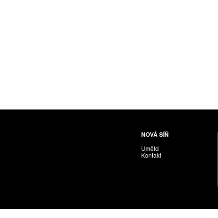
Husáriková Jindra
Chabera Milan
Igor Cvacho
IVAN KOLMAN
Jakubčík Miro
Jakubíčková Eliška
Jan Samec
Jan Tobola / Václav Vohlídal
Janeček Ota
Janiga Ladislav
Janyška Vojtěch
NOVÁ SÍŇ
Janyška Vojtěch = AdALBeRt kHaN
Umělci
Jaroslav Alt
Kontakt
Jednota umělců výtvarných
Jefimov Boris
Jelínek Vladimír
Jetela Tomáš
Jílek Adam