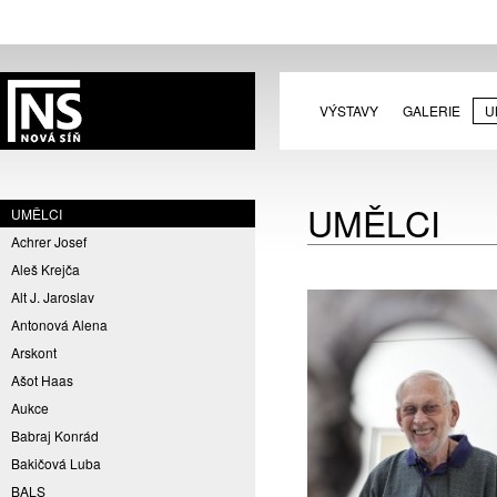
VÝSTAVY
GALERIE
U
UMĚLCI
UMĚLCI
Achrer Josef
Aleš Krejča
Alt J. Jaroslav
Antonová Alena
Arskont
Ašot Haas
Aukce
Babraj Konrád
Bakičová Luba
BALS