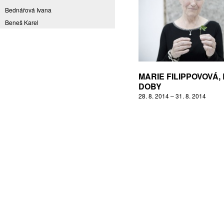
Bednářová Ivana
Beneš Karel
Benešová Daniela
Bičovská Jaroslava
Bílek Ilja
Bok Vladimír
MARIE FILIPPOVOVÁ,
Brabenec Jaromír E.
DOBY
28. 8. 2014 – 31. 8. 2014
Brázda Pavel
Britt Boutros Ghali
Brix Michal
Brodská Eva
Brunclík Pavel
Brunclíková Katarina
Burdová Marcela
Burian Tina B.
Caska Ondřej
Císařovský Petr
Coming to Reality