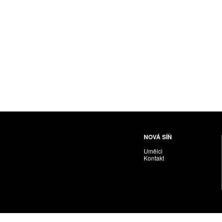
Husáriková Jindra
Chabera Milan
Igor Cvacho
IVAN KOLMAN
Jakubčík Miro
Jakubíčková Eliška
Jan Samec
Jan Tobola / Václav Vohlídal
Janeček Ota
Janiga Ladislav
Janyška Vojtěch
NOVÁ SÍŇ
Janyška Vojtěch = AdALBeRt kHaN
Umělci
Jaroslav Alt
Kontakt
Jednota umělců výtvarných
Jefimov Boris
Jelínek Vladimír
Jetela Tomáš
Jílek Adam