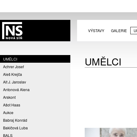
VÝSTAVY
GALERIE
U
UMĚLCI
UMĚLCI
Achrer Josef
Aleš Krejča
Alt J. Jaroslav
Antonová Alena
Arskont
Ašot Haas
Aukce
Babraj Konrád
Bakičová Luba
BALS