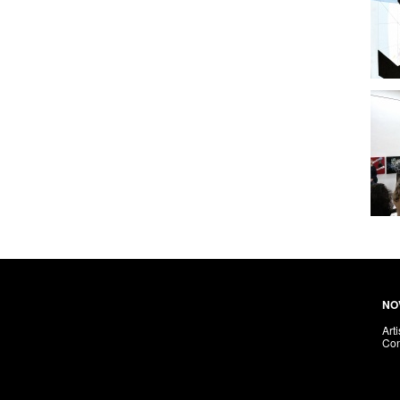
NO
Arti
Con