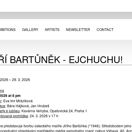
IBITIONS
GALLERY
ARTISTS
NEWSLETTER
CONTACT
IŘÍ BARTŮNĚK - EJCHUCHU!
 2026 – 29. 3. 2026
ing
 2026 at 6 pm
r
: Eva Imr Mráziková
kce
: Bára Hájková, Jan Hrubeš
arty k jubileu
: Kavárna Velryba, Opatovická 24, Praha 1
tovaná prohlídka
:
24. 3. 2026 v 17 h
va představuje tvorbu ústeckého malíře Jiřího Bartůňka (*1946). Středobodem jeh
nceptuální ohledávání malířského média samotného (např. cyklus Výbava, A0, Anone