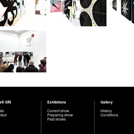
VÁ SÍŇ
Exhibitions
Gallery
sts
Current show
History
tact
Preparing show
Conditions
Past shows