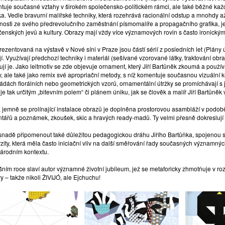
tuje současné vztahy v širokém společensko-politickém rámci, ale také běžné ka
a. Vedle bravurní malířské techniky, která rozehrává racionální odstup a mnohdy až
nosti ze svého předrevolučního zaměstnání písmomalíře a propagačního grafika, je m
čenských jevů a kultury. Obrazy mají vždy více významových rovin s často ironický
rezentovaná na výstavě v Nové síni v Praze jsou částí sérií z posledních let (Plán
í. Využívají předchozí techniky i materiál (sešívané vzorované látky, traktování obr
ují je. Jako leitmotiv se zde objevuje ornament, který Jiří Bartůněk zkoumá a použ
, ale také jako remix své apropriační metody, s níž komentuje současnou vizuální kul
iádách florálních nebo geometrických vzorů, ornamentální útržky se promíchávají s
je tak určitým „bitevním polem“ či plánem úniku, jak se člověk a malíř Jiří Bartůně
, jemně se prolínající instalace obrazů je doplněna prostorovou asambláží v podo
tářů a poznámek, zkoušek, skic a hravých ready-madů. Ty velmi přesně dokreslují
snadě připomenout také důležitou pedagogickou dráhu Jiřího Bartůňka, spojenou 
rzity, která měla často iniciační vliv na další směřování řady současných významn
árodním kontextu.
ošním roce slaví autor významné životní jubileum, jež se metaforicky zhmotňuje v 
y – takže nikoli ŽIVIJÓ, ale Ejchuchu!