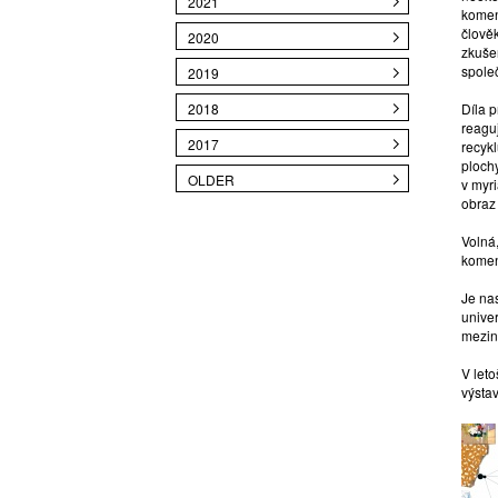
2021
komen
člověk
2020
zkuše
spole
2019
2018
Díla p
reaguj
2017
recykl
plochy
OLDER
v myr
obraz 
Volná
komen
Je na
unive
mezin
V let
výstav