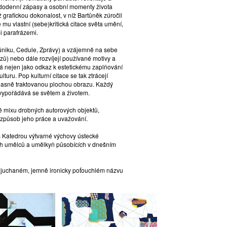
ždodenní zápasy a osobní momenty života
 grafickou dokonalost, v níž Bartůněk zúročil
u vlastní (sebe)kritická citace světa umění,
mi parafrázemi.
y úniku, Cedule, Zprávy) a vzájemně na sebe
azů) nebo dále rozvíjejí používané motivy a
ívá nejen jako odkaz k estetickému zaplňování
turu. Pop kulturní citace se tak ztrácejí
 jasně traktovanou plochou obrazu. Každý
k vypořádává se světem a životem.
bě mixu drobných autorových objektů,
 způsob jeho práce a uvažování.
s Katedrou výtvarné výchovy ústecké
ých umělců a umělkyň působících v dnešním
rozjuchaném, jemně ironicky poťouchlém názvu