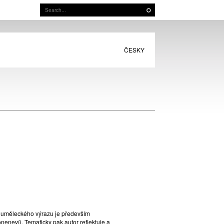
ČESKY
o uměleckého výrazu je především
neví). Tematicky pak autor reflektuje a