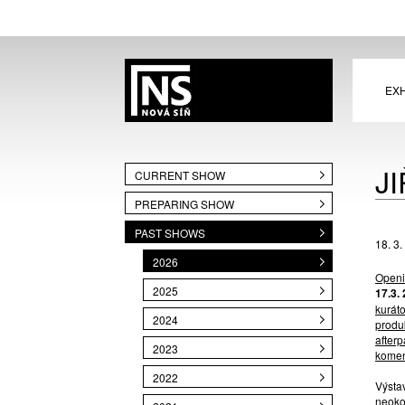
EXH
J
CURRENT SHOW
PREPARING SHOW
PAST SHOWS
18. 3.
2026
Open
2025
17.3.
kuráto
2024
produ
afterp
2023
komen
2022
Výsta
neoko